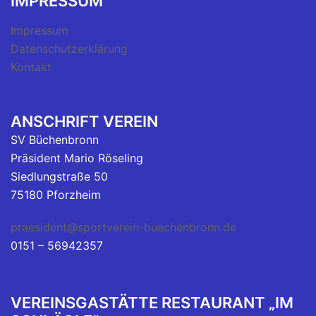
IMPRESSUM
Impressum
Datenschutzerklärung
Kontakt
ANSCHRIFT VEREIN
SV Büchenbronn
Präsident Mario Röseling
Siedlungstraße 50
75180 Pforzheim
praesident@sportverein-buechenbronn.de
0151 – 56942357
VEREINSGASTÄTTE RESTAURANT „IM