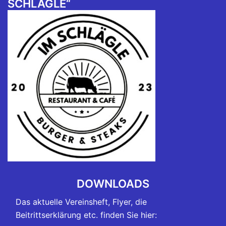
SCHLÄGLE“
DOWNLOADS
Das aktuelle Vereinsheft, Flyer, die
Beitrittserklärung etc. finden Sie hier: