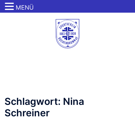
MENÜ
Zum
Inhalt
springen
Menü
umschalten
Schlagwort:
Nina
Schreiner