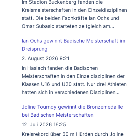
Im Stadion Buckenberg fanden die
Kreismeisterschaften in den Einzeldisziplinen
statt. Die beiden Fachkräfte Ian Ochs und
Omar Subasic starteten zeitgleich am
Samstag bei den Badischen Meisterschaften
Ian Ochs gewinnt Badische Meisterschaft im
in Haslach. Dadurch gingen viele Titel an
Dreisprung
Athleten, die diese sonst nicht gewonnen
hätten. Die erfolgreichsten Athleten nach Titel
2. August 2026 9:21
waren Joline Tournoy- Pares Grosjean und
In Haslach fanden die Badischen
Ian Ochs die je
Weiterlesen …
Meisterschaften in den Einzeldisziplinen der
Klassen U16 und U20 statt. Nur drei Athleten
hatten sich in verschiedenen Disziplinen
qualifiziert. Leider fiel die Badische genau auf
Joline Tournoy gewinnt die Bronzemedaille
den Termin der Kreiseinzelmeisterschaft, was
bei Badischen Meisterschaften
diese wiederum entwertete. Ian Ochs Klasse
M 15 vom SV Büchenbronn der 5. der
12. Juli 2026 16:25
Deutschen Meisterschaften in Wattenscheid,
Kreisrekord über 60 m Hürden durch Joline