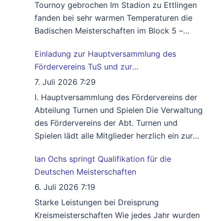
siegte im
Weiterlesen …
Tournoy gebrochen Im Stadion zu Ettlingen
fanden bei sehr warmen Temperaturen die
Badischen Meisterschaften im Block 5 –
Kampf der Klassen U 14 statt. Ursprünglich
Einladung zur Hauptversammlung des
waren acht Leichtathleten des SV
Fördervereins TuS und zur
Büchenbronn gemeldet, jedoch konnten drei
Hauptversammlung des TuS 2026
wegen Verletzung nicht antreten. Unter ihnen
7. Juli 2026 7:29
auch Julius Wolf, der letztjährige Bad. Meister
I. Hauptversammlung des Fördervereins der
Weiterlesen …
Abteilung Turnen und Spielen Die Verwaltung
des Fördervereins der Abt. Turnen und
Spielen lädt alle Mitglieder herzlich ein zur
Hauptversammlung am 31.07.2026, Beginn 19
Ian Ochs springt Qualifikation für die
Uhr im Vereinsheim „Im Schlägle“. Agenda:
Deutschen Meisterschaften
Begrüßung und Jahresbericht Kassenbericht
des Kassiers Bericht der Kassenprüfer
6. Juli 2026 7:19
Entlastung der Verwaltung Wahl des
Starke Leistungen bei Dreisprung
Wahlleiters Neuwahl der Verwaltung
Kreismeisterschaften Wie jedes Jahr wurden