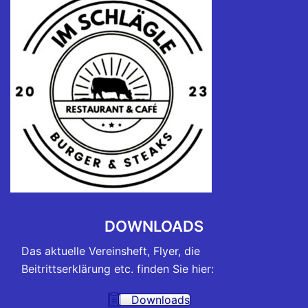
DOWNLOADS
Das aktuelle Vereinsheft, Flyer, die
Beitrittserklärung etc. finden Sie hier:
Downloads