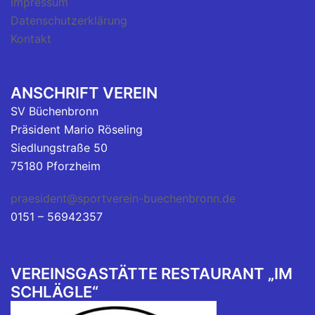
Impressum
Datenschutzerklärung
Kontakt
ANSCHRIFT VEREIN
SV Büchenbronn
Präsident Mario Röseling
Siedlungstraße 50
75180 Pforzheim
praesident@sportverein-buechenbronn.de
0151 – 56942357
VEREINSGASTÄTTE RESTAURANT „IM
SCHLÄGLE“