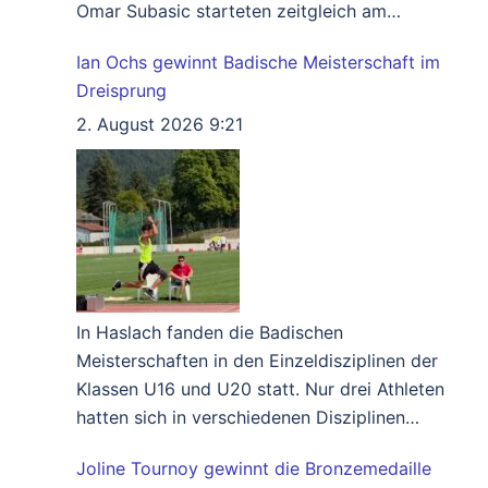
Omar Subasic starteten zeitgleich am
Samstag bei den Badischen Meisterschaften
Ian Ochs gewinnt Badische Meisterschaft im
in Haslach. Dadurch gingen viele Titel an
Dreisprung
Athleten, die diese sonst nicht gewonnen
hätten. Die erfolgreichsten Athleten nach Titel
2. August 2026 9:21
waren Joline Tournoy- Pares Grosjean und
Ian Ochs die je
Weiterlesen …
In Haslach fanden die Badischen
Meisterschaften in den Einzeldisziplinen der
Klassen U16 und U20 statt. Nur drei Athleten
hatten sich in verschiedenen Disziplinen
qualifiziert. Leider fiel die Badische genau auf
Joline Tournoy gewinnt die Bronzemedaille
den Termin der Kreiseinzelmeisterschaft, was