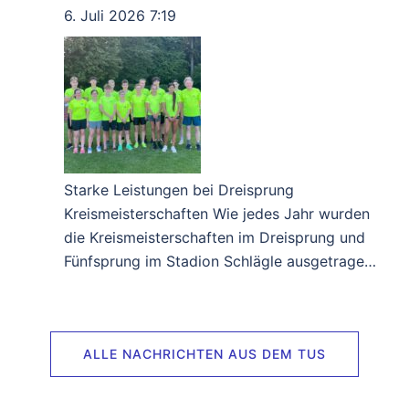
des Kassiers Bericht der Kassenprüfer
6. Juli 2026 7:19
Entlastung der Verwaltung Wahl des
Wahlleiters Neuwahl der Verwaltung
Verschiedenes Anträge
Weiterlesen …
Starke Leistungen bei Dreisprung
Kreismeisterschaften Wie jedes Jahr wurden
die Kreismeisterschaften im Dreisprung und
Fünfsprung im Stadion Schlägle ausgetragen.
Auch dieses Jahr waren zwei auswärtige
Spitzenspringer am Start. Der 30-jährige
Sebastian Spinnler von der LG Heiligenstadt
ALLE NACHRICHTEN AUS DEM TUS
(Hessen) sprang mit 14,67 m die Qualifikation
für die Deutschen Meisterschaften. Von der
LG Offenburg trat Nazanin Maktabi in