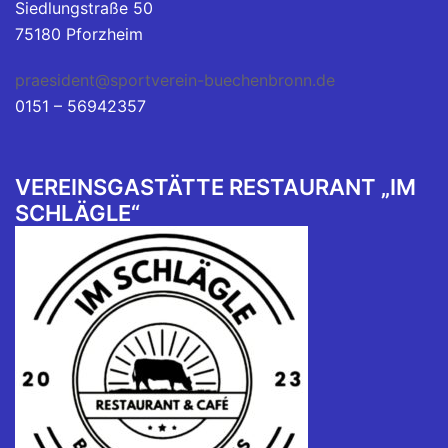
Siedlungstraße 50
75180 Pforzheim
praesident@sportverein-buechenbronn.de
0151 – 56942357
VEREINSGASTÄTTE RESTAURANT „IM
SCHLÄGLE“