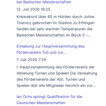
bei Badischen Meisterschaften
diese wiederum entwertete. Ian Ochs Klasse
M 15 vom SV Büchenbronn der 5. der
12. Juli 2026 16:25
Deutschen Meisterschaften in Wattenscheid,
Kreisrekord über 60 m Hürden durch Joline
siegte im
Weiterlesen …
Tournoy gebrochen Im Stadion zu Ettlingen
fanden bei sehr warmen Temperaturen die
Badischen Meisterschaften im Block 5 –
Kampf der Klassen U 14 statt. Ursprünglich
Einladung zur Hauptversammlung des
waren acht Leichtathleten des SV
Fördervereins TuS und zur
Büchenbronn gemeldet, jedoch konnten drei
Hauptversammlung des TuS 2026
wegen Verletzung nicht antreten. Unter ihnen
7. Juli 2026 7:29
auch Julius Wolf, der letztjährige Bad. Meister
I. Hauptversammlung des Fördervereins der
Weiterlesen …
Abteilung Turnen und Spielen Die Verwaltung
des Fördervereins der Abt. Turnen und
Spielen lädt alle Mitglieder herzlich ein zur
Hauptversammlung am 31.07.2026, Beginn 19
Ian Ochs springt Qualifikation für die
Uhr im Vereinsheim „Im Schlägle“. Agenda:
Deutschen Meisterschaften
Begrüßung und Jahresbericht Kassenbericht