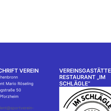
HRIFT VEREIN
VEREINSGASTÄTTE
RESTAURANT „IM
chenbronn
SCHLÄGLE“
ent Mario Röseling
ngstraße 50
Pforzheim
dent@sportverein-