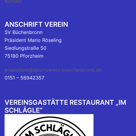
Kontakt
ANSCHRIFT VEREIN
SV Büchenbronn
Präsident Mario Röseling
Siedlungstraße 50
75180 Pforzheim
praesident@sportverein-buechenbronn.de
0151 – 56942357
VEREINSGASTÄTTE RESTAURANT „IM
SCHLÄGLE“