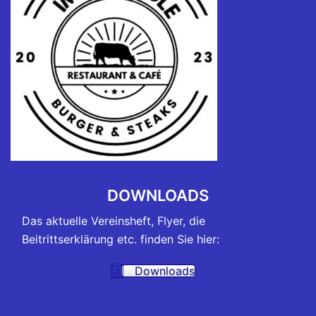
DOWNLOADS
Das aktuelle Vereinsheft, Flyer, die
Beitrittserklärung etc. finden Sie hier:
Downloads