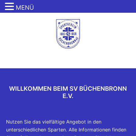
MENÜ
Zum
Inhalt
springen
Menü
umschalten
WILLKOMMEN BEIM SV BÜCHENBRONN
E.V.
SV Büchenbronn e.V.
Abteilung TuS
Nutzen Sie das vielfältige Angebot in den
unterschiedlichen Sparten. Alle Informationen finden