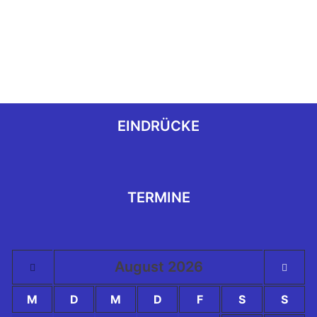
EINDRÜCKE
TERMINE
August
2026
M
D
M
D
F
S
S