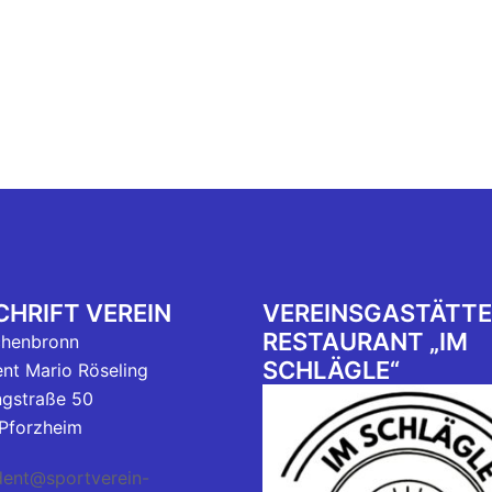
HRIFT VEREIN
VEREINSGASTÄTTE
RESTAURANT „IM
chenbronn
SCHLÄGLE“
ent Mario Röseling
ngstraße 50
Pforzheim
dent@sportverein-