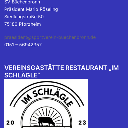
SV Büchenbronn
Präsident Mario Röseling
Siedlungstraße 50
75180 Pforzheim
praesident@sportverein-buechenbronn.de
0151 – 56942357
VEREINSGASTÄTTE RESTAURANT „IM
SCHLÄGLE“