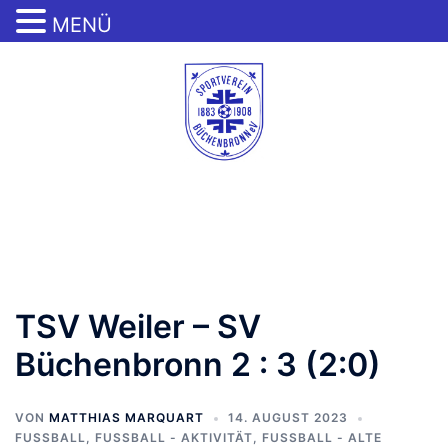
MENÜ
Zum
Inhalt
springen
Menü
umschalten
TSV Weiler – SV
Büchenbronn 2 : 3 (2:0)
VON
MATTHIAS MARQUART
14. AUGUST 2023
FUSSBALL
,
FUSSBALL - AKTIVITÄT
,
FUSSBALL - ALTE H