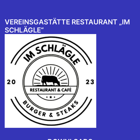
VEREINSGASTÄTTE RESTAURANT „IM
SCHLÄGLE“