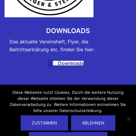
DOWNLOADS
Das aktuelle Vereinsheft, Flyer, die
Beitrittserklärung etc. finden Sie hier:
Downloads
TRAININGSZEITEN
Diese Webseite nutzt Cookies. Durch die weitere Nutzung
dieser Webseite stimmen Sie der Verwendung dieser
Alle Belegungspläne der Hallen, in denen unsere
Datenverarbeitung zu. Weitere Informationen entnehmen Sie
Trainings und Kurse stattfinden, sowie die
bitte unserer Datenschutzerklärung.
Trainingszeiten finden Sie hier:
ZUSTIMMEN
ABLEHNEN
Trainingszeiten