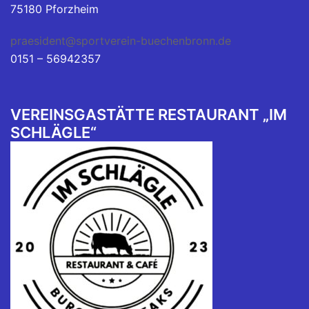
75180 Pforzheim
praesident@sportverein-buechenbronn.de
0151 – 56942357
VEREINSGASTÄTTE RESTAURANT „IM
SCHLÄGLE“