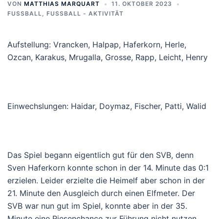
VON
MATTHIAS MARQUART
11. OKTOBER 2023
FUSSBALL
,
FUSSBALL - AKTIVITÄT
Aufstellung
:
Vrancken,
Halpap, Haferkorn, Herle,
Ozcan, Karakus, Mrugall
a
, Grosse, Rapp, Leicht, Henry
Einwechslungen:
Haidar, Doymaz, Fischer, Patti, Walid
Das Spiel begann eigentlich gut für den SVB, denn
Sven Haferkorn konnte schon in der 14. Minute das 0:1
erzielen. Leider erzielte die Heimelf aber schon in der
21. Minute den Ausgleich durch einen Elfmeter. Der
SVB war nun gut im Spiel
,
konnte aber in der 35.
Minute ei
ne Riesen
chance zur Führung nicht nutzen
.