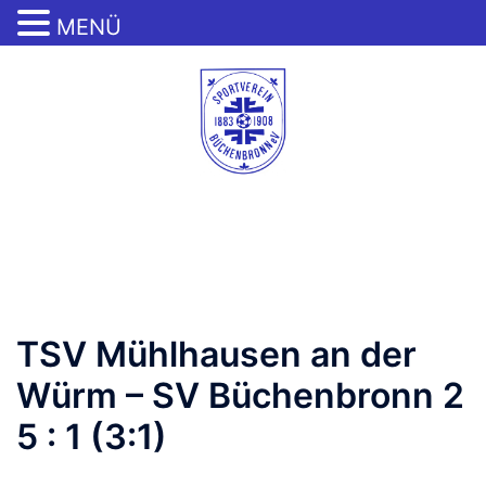
MENÜ
Zum
Inhalt
springen
Menü
umschalten
TSV Mühlhausen an der
Würm – SV Büchenbronn 2
5 : 1 (3:1)