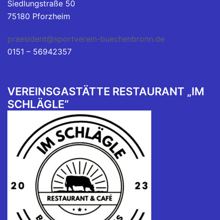
Siedlungstraße 50
75180 Pforzheim
praesident@sportverein-buechenbronn.de
0151 – 56942357
VEREINSGASTÄTTE RESTAURANT „IM
SCHLÄGLE“