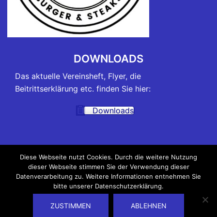
DOWNLOADS
Das aktuelle Vereinsheft, Flyer, die
Beitrittserklärung etc. finden Sie hier:
Downloads
TRAININGSZEITEN
Diese Webseite nutzt Cookies. Durch die weitere Nutzung
dieser Webseite stimmen Sie der Verwendung dieser
Alle Belegungspläne der Hallen, in denen unsere
Datenverarbeitung zu. Weitere Informationen entnehmen Sie
Trainings und Kurse stattfinden, sowie die
bitte unserer Datenschutzerklärung.
Trainingszeiten finden Sie hier:
ZUSTIMMEN
ABLEHNEN
Trainingszeiten