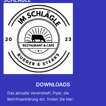
SCHLÄGLE“
DOWNLOADS
Das aktuelle Vereinsheft, Flyer, die
Beitrittserklärung etc. finden Sie hier: