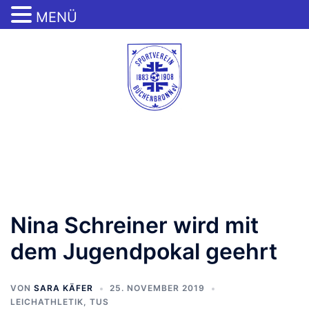
MENÜ
Zum
Inhalt
springen
Menü
umschalten
Nina Schreiner wird mit
dem Jugendpokal geehrt
VON
SARA KÄFER
25. NOVEMBER 2019
LEICHATHLETIK
,
TUS