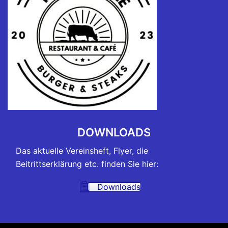
DOWNLOADS
Das aktuelle Vereinsheft, Flyer, die
Beitrittserklärung etc. finden Sie hier:
Downloads