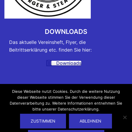
DOWNLOADS
Das aktuelle Vereinsheft, Flyer, die
Beitrittserklärung etc. finden Sie hier:
Downloads
TRAININGSZEITEN
Diese Webseite nutzt Cookies. Durch die weitere Nutzung
dieser Webseite stimmen Sie der Verwendung dieser
Alle Belegungspläne der Hallen, in denen unsere
Datenverarbeitung zu. Weitere Informationen entnehmen Sie
Trainings und Kurse stattfinden, sowie die
bitte unserer Datenschutzerklärung.
Trainingszeiten finden Sie hier:
ZUSTIMMEN
ABLEHNEN
Trainingszeiten