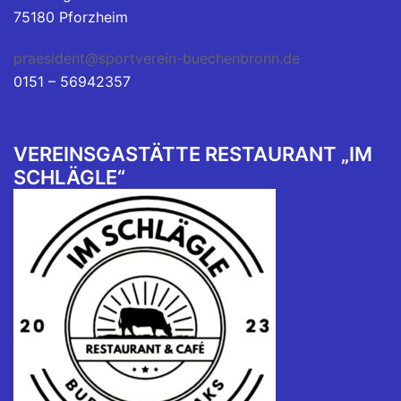
75180 Pforzheim
praesident@sportverein-buechenbronn.de
0151 – 56942357
VEREINSGASTÄTTE RESTAURANT „IM
SCHLÄGLE“