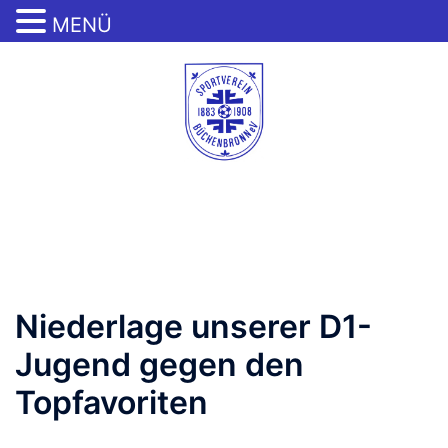
MENÜ
Zum
Inhalt
springen
Menü
umschalten
Niederlage unserer D1-
Jugend gegen den
Topfavoriten