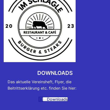
DOWNLOADS
Das aktuelle Vereinsheft, Flyer, die
Beitrittserklärung etc. finden Sie hier:
Downloads