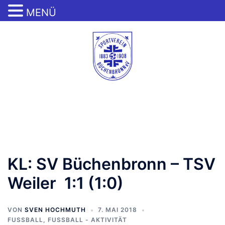
MENÜ
Zum
Inhalt
springen
Menü
umschalten
KL: SV Büchenbronn – TSV
Weiler 1:1 (1:0)
VON
SVEN HOCHMUTH
7. MAI 2018
FUSSBALL
,
FUSSBALL - AKTIVITÄT