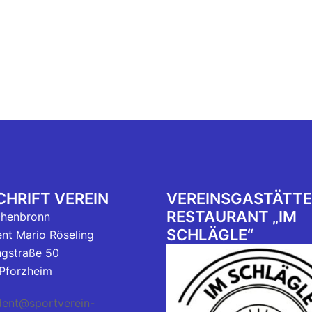
HRIFT VEREIN
VEREINSGASTÄTTE
RESTAURANT „IM
chenbronn
SCHLÄGLE“
ent Mario Röseling
ngstraße 50
Pforzheim
dent@sportverein-