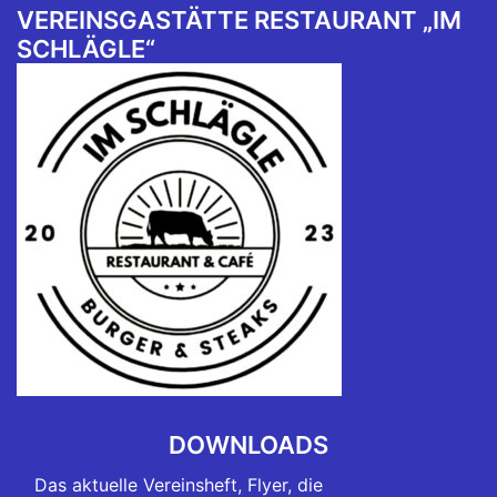
VEREINSGASTÄTTE RESTAURANT „IM
SCHLÄGLE“
DOWNLOADS
Das aktuelle Vereinsheft, Flyer, die