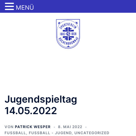
MENÜ
Zum
Inhalt
springen
Menü
umschalten
Jugendspieltag
14.05.2022
VON
PATRICK WESPER
8. MAI 2022
FUSSBALL
,
FUSSBALL - JUGEND
,
UNCATEGORIZED