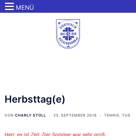
MENÜ
Zum
Inhalt
springen
Menü
umschalten
Herbsttag(e)
VON
CHARLY STOLL
23. SEPTEMBER 2018
TENNIS
,
TUS
Herr, es ist Zeit. Der Sommer war sehr groß.