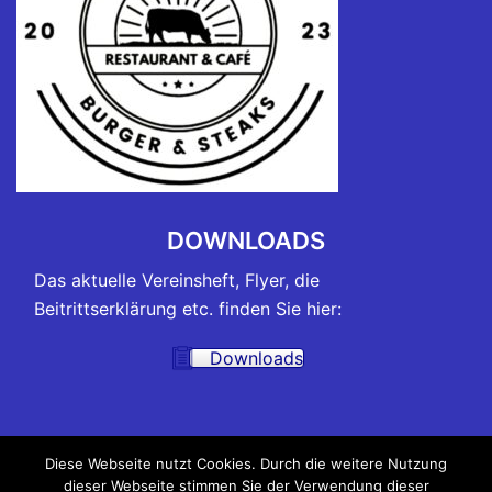
DOWNLOADS
Das aktuelle Vereinsheft, Flyer, die
Beitrittserklärung etc. finden Sie hier:
Downloads
TRAININGSZEITEN
Diese Webseite nutzt Cookies. Durch die weitere Nutzung
dieser Webseite stimmen Sie der Verwendung dieser