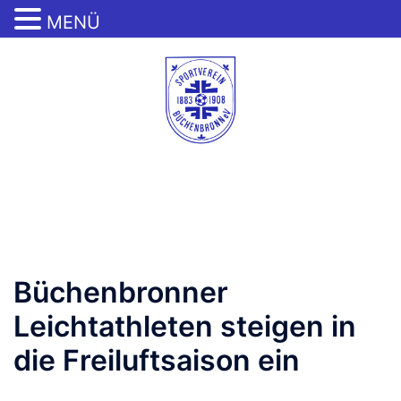
MENÜ
Zum
Inhalt
springen
Menü
umschalten
Büchenbronner
Leichtathleten steigen in
die Freiluftsaison ein