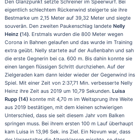
Den Glanzpunkt setzte Schreiner im Speerwurf. Bei
eigentlich schlechtem Rückenwind steigerte sie ihre
Bestmarke um 2,15 Meter auf 39,32 Meter und siegte
souverän. Den zweiten Paukenschlag landete
Nelly
Heinz (
14
)
. Erstmals wurden die 800 Meter wegen
Corona in Bahnen gelaufen und das wurde im Training
extra geübt. Nelly startete auf der Außenbahn und sah
die erste Gegnerin bei ca. 600 m. Bis dahin konnte sie
einen langen flüssigen Schritt durchziehen. Auf der
Zielgeraden kam dann leider wieder der Gegenwind ins
Spiel. Mit einer Zeit von 2:37,71 Min. verbesserte Nelly
Heinz ihre Zeit aus 2019 um 10,79 Sekunden.
Luisa
Rupp (14)
konnte mit 4,70 m im Weitsprung ihre Weite
aus 2019 bestätigen, mit dem kleinen schwierigen
Unterschied, dass sie seit diesem Jahr vom Balken
springen muss. Bei ihrem ersten 100 m Lauf überhaupt
kam Luisa in 13,96 Sek. ins Ziel. Ein Novum war, dass
der Veranstalter die Altersklassen mischte, so dass