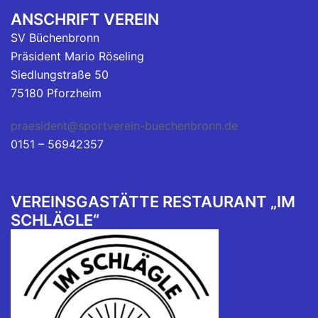
ANSCHRIFT VEREIN
SV Büchenbronn
Präsident Mario Röseling
Siedlungstraße 50
75180 Pforzheim
praesident@sportverein-buechenbronn.de
0151 – 56942357
VEREINSGASTÄTTE RESTAURANT „IM
SCHLÄGLE“