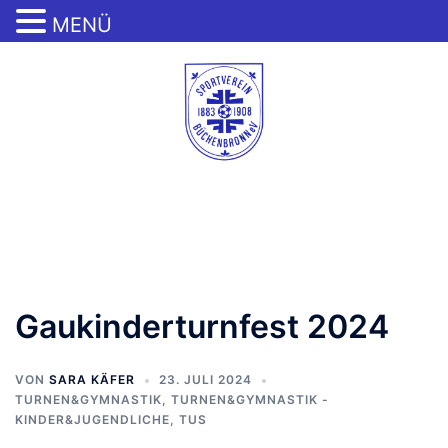
MENÜ
Zum
Inhalt
springen
Menü
umschalten
Gaukinderturnfest 2024
VON
SARA KÄFER
23. JULI 2024
TURNEN&GYMNASTIK
,
TURNEN&GYMNASTIK -
KINDER&JUGENDLICHE
,
TUS