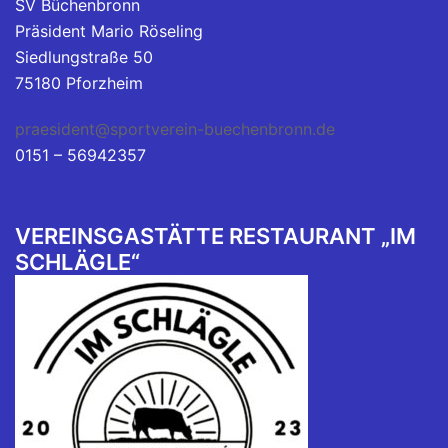
SV Büchenbronn
Präsident Mario Röseling
Siedlungstraße 50
75180 Pforzheim
praesident@sportverein-buechenbronn.de
0151 – 56942357
VEREINSGASTÄTTE RESTAURANT „IM
SCHLÄGLE“