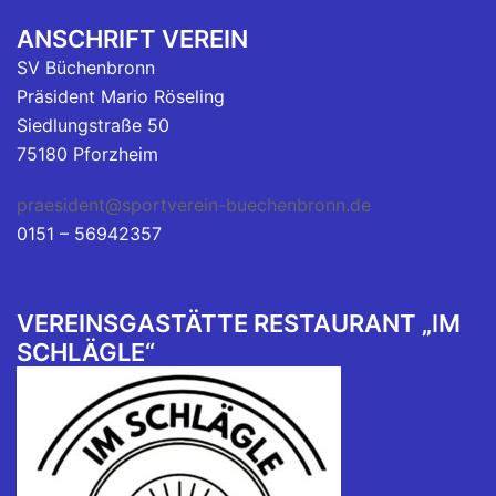
ANSCHRIFT VEREIN
SV Büchenbronn
Präsident Mario Röseling
Siedlungstraße 50
75180 Pforzheim
praesident@sportverein-buechenbronn.de
0151 – 56942357
VEREINSGASTÄTTE RESTAURANT „IM
SCHLÄGLE“