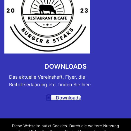
DOWNLOADS
Das aktuelle Vereinsheft, Flyer, die
Beitrittserklärung etc. finden Sie hier:
Downloads
TRAININGSZEITEN
Diese Webseite nutzt Cookies. Durch die weitere Nutzung