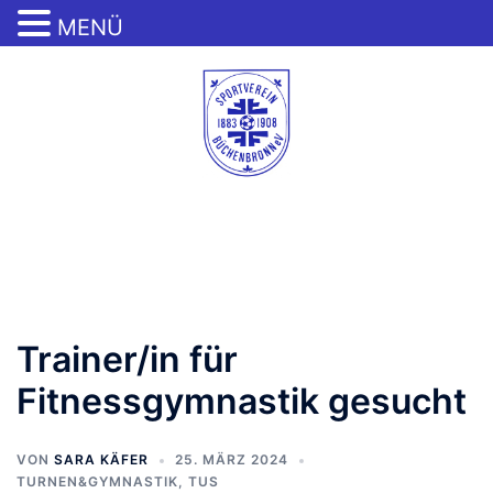
MENÜ
Zum
Inhalt
springen
Menü
umschalten
Trainer/in für
Fitnessgymnastik gesucht
VON
SARA KÄFER
25. MÄRZ 2024
TURNEN&GYMNASTIK
,
TUS