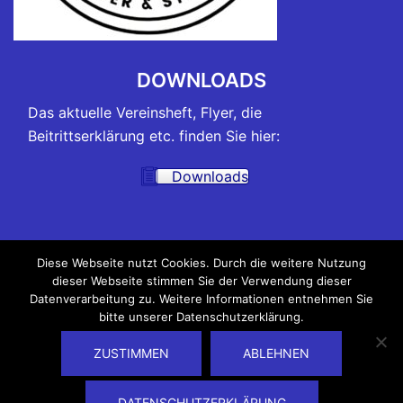
DOWNLOADS
Das aktuelle Vereinsheft, Flyer, die
Beitrittserklärung etc. finden Sie hier:
Downloads
TRAININGSZEITEN
Diese Webseite nutzt Cookies. Durch die weitere Nutzung
dieser Webseite stimmen Sie der Verwendung dieser
Alle Belegungspläne der Hallen, in denen unsere
Datenverarbeitung zu. Weitere Informationen entnehmen Sie
Trainings und Kurse stattfinden, sowie die
bitte unserer Datenschutzerklärung.
Trainingszeiten finden Sie hier:
ZUSTIMMEN
ABLEHNEN
Trainingszeiten
DATENSCHUTZERKLÄRUNG