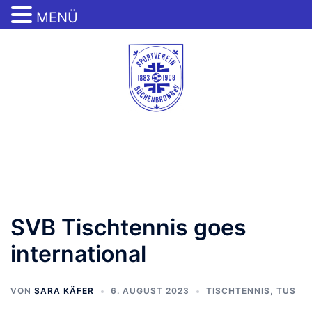
MENÜ
Zum
Inhalt
springen
Menü
umschalten
SVB Tischtennis goes
international
VON
SARA KÄFER
6. AUGUST 2023
TISCHTENNIS
,
TUS