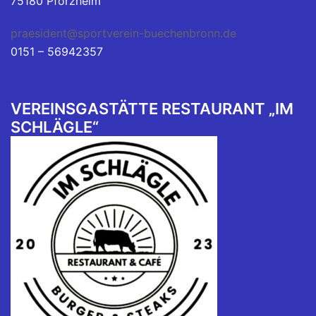
75180 Pforzheim
praesident@sportverein-buechenbronn.de
0151 – 56942357
VEREINSGASTÄTTE RESTAURANT „IM
SCHLÄGLE“