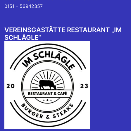
0151 – 56942357
VEREINSGASTÄTTE RESTAURANT „IM
SCHLÄGLE“