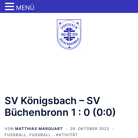
MENÜ
Zum
Inhalt
springen
Menü
umschalten
SV Königsbach – SV
Büchenbronn 1 : 0 (0:0)
VON
MATTHIAS MARQUART
29. OKTOBER 2023
FUSSBALL
,
FUSSBALL - AKTIVITÄT