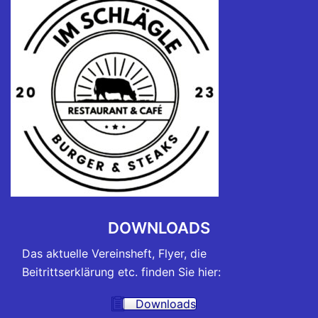
DOWNLOADS
Das aktuelle Vereinsheft, Flyer, die
Beitrittserklärung etc. finden Sie hier:
Downloads