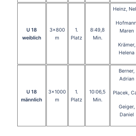
Heinz, Nel
Hofmann
U 18
3×800
1.
8:49,8
Maren
weiblich
m
Platz
Min.
Krämer,
Helena
Berner,
Adrian
U 18
3×1000
1.
10:06,5
Placek, Ca
männlich
m
Platz
Min.
Geiger,
Daniel