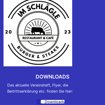
DOWNLOADS
Das aktuelle Vereinsheft, Flyer, die
Beitrittserklärung etc. finden Sie hier:
Downloads