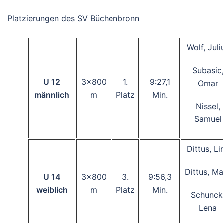
Platzierungen des SV Büchenbronn
Wolf, Juli
Subasic
U 12
3×800
1.
9:27,1
Omar
männlich
m
Platz
Min.
Nissel,
Samuel
Dittus, Li
Dittus, Ma
U 14
3×800
3.
9:56,3
weiblich
m
Platz
Min.
Schunck
Lena