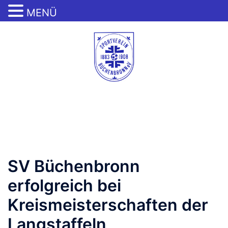
MENÜ
Zum
Inhalt
springen
Menü
umschalten
SV Büchenbronn
erfolgreich bei
Kreismeisterschaften der
Langstaffeln