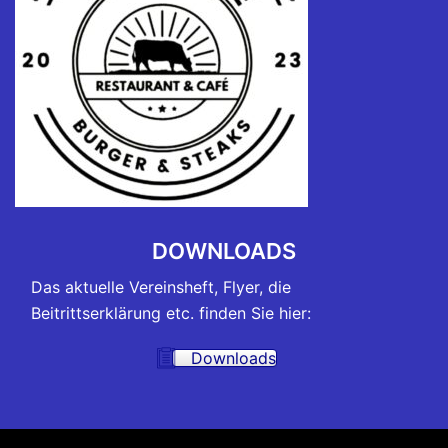
DOWNLOADS
Das aktuelle Vereinsheft, Flyer, die
Beitrittserklärung etc. finden Sie hier:
Downloads