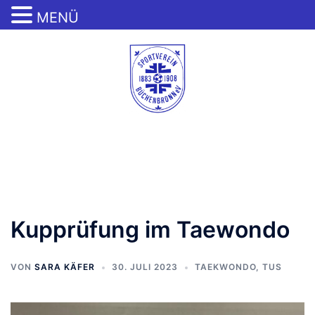
MENÜ
Zum
Inhalt
springen
Menü
umschalten
Kupprüfung im Taewondo
VON
SARA KÄFER
30. JULI 2023
TAEKWONDO
,
TUS