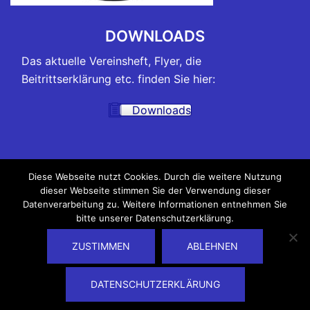
DOWNLOADS
Das aktuelle Vereinsheft, Flyer, die
Beitrittserklärung etc. finden Sie hier:
Downloads
TRAININGSZEITEN
Diese Webseite nutzt Cookies. Durch die weitere Nutzung
dieser Webseite stimmen Sie der Verwendung dieser
Alle Belegungspläne der Hallen, in denen unsere
Datenverarbeitung zu. Weitere Informationen entnehmen Sie
Trainings und Kurse stattfinden, sowie die
bitte unserer Datenschutzerklärung.
Trainingszeiten finden Sie hier:
ZUSTIMMEN
ABLEHNEN
Trainingszeiten
DATENSCHUTZERKLÄRUNG