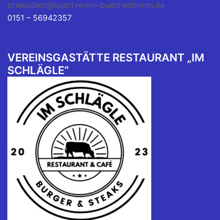
praesident@sportverein-buechenbronn.de
0151 – 56942357
VEREINSGASTÄTTE RESTAURANT „IM
SCHLÄGLE“