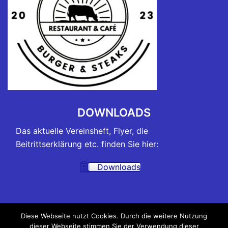
DOWNLOADS
Das aktuelle Vereinsheft, Flyer, die
Beitrittserklärung etc. finden Sie hier:
Downloads
TRAININGSZEITEN
Diese Webseite nutzt Cookies. Durch die weitere Nutzung
dieser Webseite stimmen Sie der Verwendung dieser