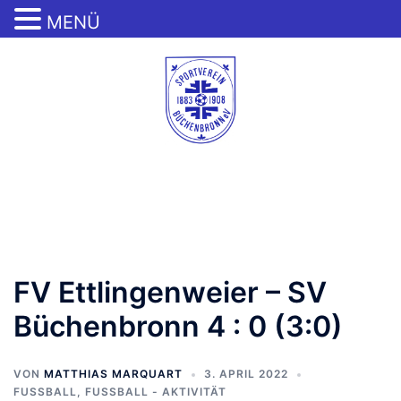
MENÜ
Zum
Inhalt
springen
Menü
umschalten
FV Ettlingenweier – SV
Büchenbronn 4 : 0 (3:0)
VON
MATTHIAS MARQUART
3. APRIL 2022
FUSSBALL
,
FUSSBALL - AKTIVITÄT