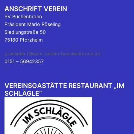
ANSCHRIFT VEREIN
SV Büchenbronn
Präsident Mario Röseling
Siedlungstraße 50
75180 Pforzheim
praesident@sportverein-buechenbronn.de
0151 – 56942357
VEREINSGASTÄTTE RESTAURANT „IM
SCHLÄGLE“