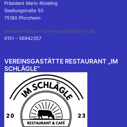
Präsident Mario Röseling
Siedlungstraße 50
75180 Pforzheim
praesident@sportverein-buechenbronn.de
0151 – 56942357
VEREINSGASTÄTTE RESTAURANT „IM
SCHLÄGLE“