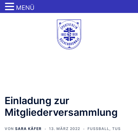
MENÜ
Zum
Inhalt
springen
Menü
umschalten
Einladung zur
Mitgliederversammlung
VON
SARA KÄFER
13. MÄRZ 2022
FUSSBALL
,
TUS