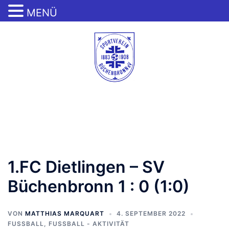
MENÜ
Zum
Inhalt
springen
Menü
umschalten
1.FC Dietlingen – SV
Büchenbronn 1 : 0 (1:0)
VON
MATTHIAS MARQUART
4. SEPTEMBER 2022
FUSSBALL
,
FUSSBALL - AKTIVITÄT