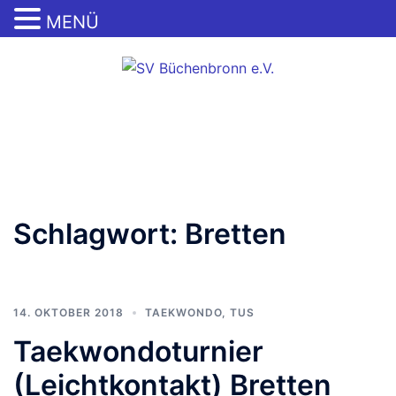
MENÜ
Zum
Inhalt
springen
Menü
umschalten
Schlagwort:
Bretten
14. OKTOBER 2018
TAEKWONDO
,
TUS
Taekwondoturnier
(Leichtkontakt) Bretten