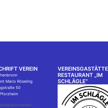
HRIFT VEREIN
VEREINSGASTÄTTE
RESTAURANT „IM
chenbronn
SCHLÄGLE“
ent Mario Röseling
ngstraße 50
Pforzheim
dent@sportverein-