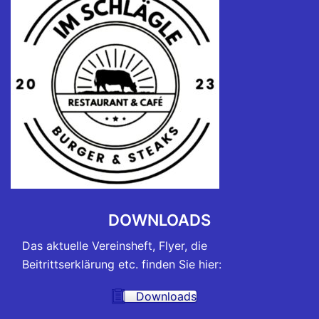
DOWNLOADS
Das aktuelle Vereinsheft, Flyer, die
Beitrittserklärung etc. finden Sie hier:
Downloads