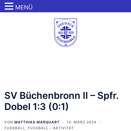
MENÜ
Zum
Inhalt
springen
Menü
umschalten
SV Büchenbronn II – Spfr.
Dobel 1:3 (0:1)
VON
MATTHIAS MARQUART
10. MÄRZ 2024
FUSSBALL
,
FUSSBALL - AKTIVITÄT