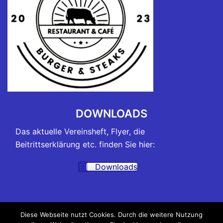
DOWNLOADS
Das aktuelle Vereinsheft, Flyer, die
Beitrittserklärung etc. finden Sie hier:
Downloads
TRAININGSZEITEN
Diese Webseite nutzt Cookies. Durch die weitere Nutzung