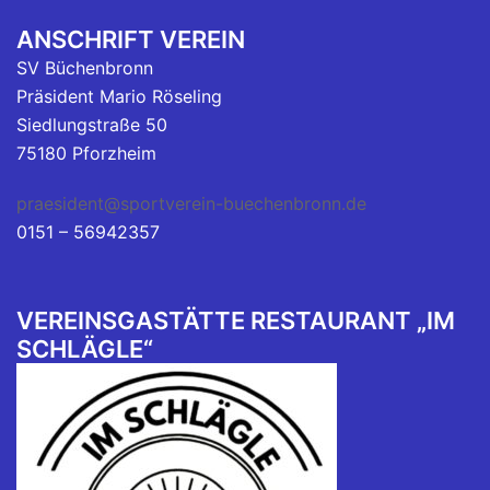
ANSCHRIFT VEREIN
SV Büchenbronn
Präsident Mario Röseling
Siedlungstraße 50
75180 Pforzheim
praesident@sportverein-buechenbronn.de
0151 – 56942357
VEREINSGASTÄTTE RESTAURANT „IM
SCHLÄGLE“