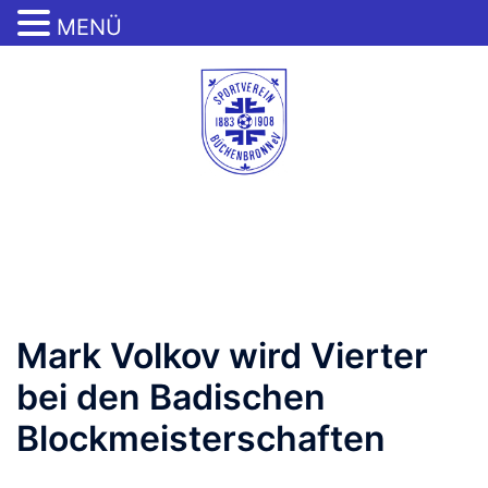
MENÜ
Zum
Inhalt
springen
Menü
umschalten
Mark Volkov wird Vierter
bei den Badischen
Blockmeisterschaften