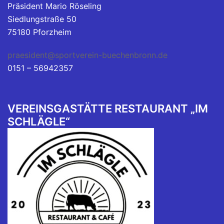
Präsident Mario Röseling
Siedlungstraße 50
75180 Pforzheim
praesident@sportverein-buechenbronn.de
0151 – 56942357
VEREINSGASTÄTTE RESTAURANT „IM
SCHLÄGLE“