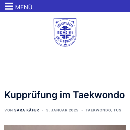
MENÜ
Zum
Inhalt
springen
Menü
umschalten
Kupprüfung im Taekwondo
VON
SARA KÄFER
3. JANUAR 2025
TAEKWONDO
,
TUS