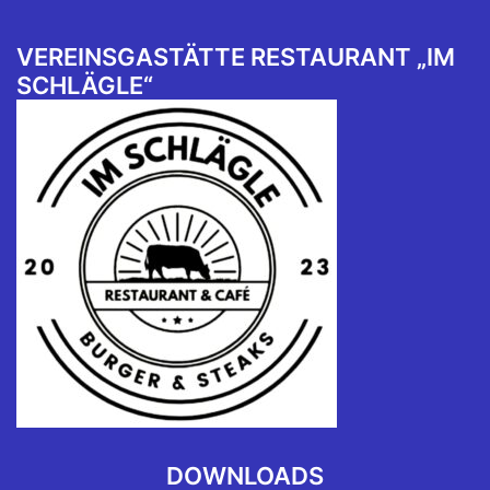
VEREINSGASTÄTTE RESTAURANT „IM
SCHLÄGLE“
DOWNLOADS