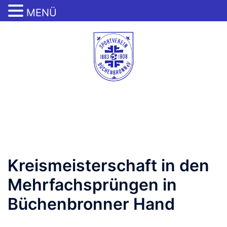
MENÜ
Zum
Inhalt
springen
Menü
umschalten
Kreismeisterschaft in den
Mehrfachsprüngen in
Büchenbronner Hand