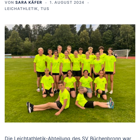
VON
SARA KÄFER
1. AUGUST 2024
LEICHATHLETIK
,
TUS
Die Leichtathletik-Abteilung des SV Büchenbronn war