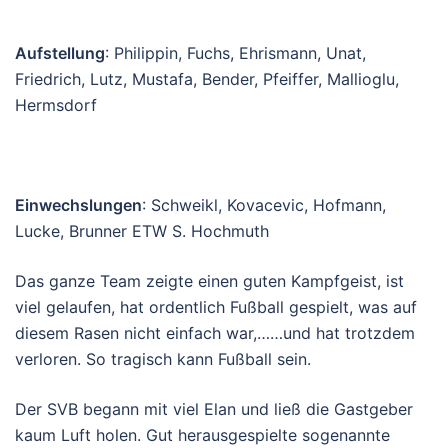
A
ufstell
ung
:
Philipp
in, Fuchs, Ehrismann,
Unat,
Friedrich, Lutz, Mustafa, Bender, Pfeiffer, Mallioglu,
Hermsdorf
Einwechslunge
n
:
Schweikl, Kovacevic, Hofmann,
Lucke, Brunner ETW S. Hochmuth
Das ganze Team zeigte einen guten Kampfgeist, ist
viel gelaufen, hat ordentlich Fußball gespielt, was auf
diesem Rasen nicht einfach war,……und hat trotzdem
verloren. So tragisch kann Fußball sein.
Der SVB begann mit viel Elan und ließ die Gastgeber
kaum Luft holen. Gut herausgespielte sogenannte