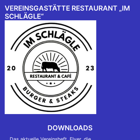
VEREINSGASTÄTTE RESTAURANT „IM
SCHLÄGLE“
DOWNLOADS
Das aktuelle Vereinsheft, Flyer, die