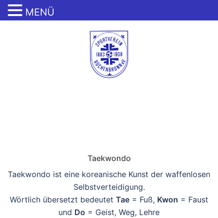
MENÜ
Zum
Inhalt
springen
Menü
umschalten
Taekwondo
Taekwondo ist eine koreanische Kunst der waffenlosen
Selbstverteidigung.
Wörtlich übersetzt bedeutet
Tae
= Fuß,
Kwon
= Faust
und
Do
= Geist, Weg, Lehre