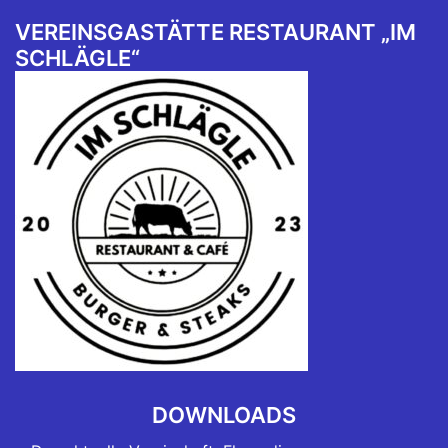
VEREINSGASTÄTTE RESTAURANT „IM
SCHLÄGLE“
DOWNLOADS